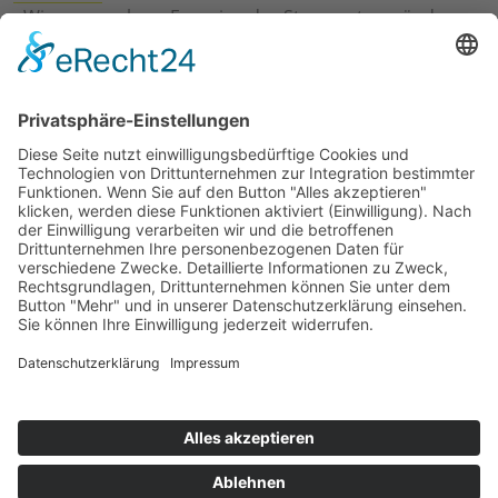
›
Wie erneuerbare Energien das Stromnetz verändern
›
Digitalisierung Energiewirtschaft: Effizienz, Netze und
Prozesse
›
Elektromobilität Energie: Chancen, Netze und
Geschäftsmodelle
›
Vorstandswechsel Westenergie: Böddeling übernimmt
befristet
›
Wasserstoff-Hochlauf: Dialog, Infrastruktur und
konkrete Schritte
›
Solaranlage Regenbogenfarben: FC St. Pauli und
LichtBlick installieren erste weltweite Anlage
Jetzt an der STUDIE360 teilnehmen
Wir möchten Transparenz mit einheitlichen Kriterien
schaffen und Hürden abbauen, deshalb ist uns Ihre
kostenlose Teilnahme wichtig. Die Ergebnisse werden
umgehend nach Teilnahme und Auswertung auf
unserer Webseite zur Verfügung gestellt.