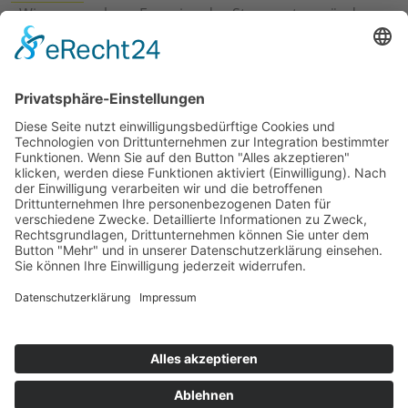
›
Wie erneuerbare Energien das Stromnetz verändern
›
Digitalisierung Energiewirtschaft: Effizienz, Netze und
Prozesse
›
Elektromobilität Energie: Chancen, Netze und
Geschäftsmodelle
›
Vorstandswechsel Westenergie: Böddeling übernimmt
befristet
›
Wasserstoff-Hochlauf: Dialog, Infrastruktur und
konkrete Schritte
›
Solaranlage Regenbogenfarben: FC St. Pauli und
LichtBlick installieren erste weltweite Anlage
Jetzt an der STUDIE360 teilnehmen
Wir möchten Transparenz mit einheitlichen Kriterien
schaffen und Hürden abbauen, deshalb ist uns Ihre
kostenlose Teilnahme wichtig. Die Ergebnisse werden
umgehend nach Teilnahme und Auswertung auf
unserer Webseite zur Verfügung gestellt.