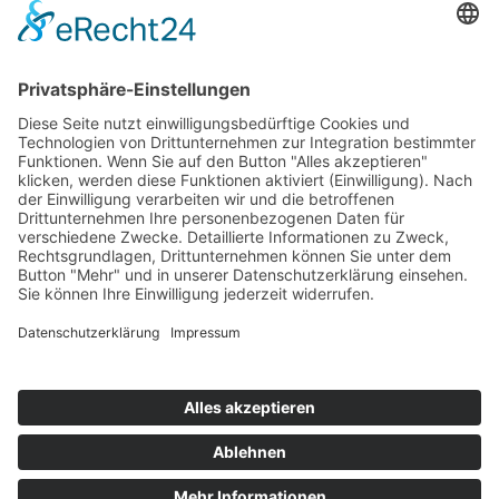
›
Digitalisierung Energiewirtschaft: Effizienz, Netze und
Prozesse
›
Elektromobilität Energie: Chancen, Netze und
Geschäftsmodelle
›
Vorstandswechsel Westenergie: Böddeling übernimmt
befristet
›
Wasserstoff-Hochlauf: Dialog, Infrastruktur und
konkrete Schritte
›
Solaranlage Regenbogenfarben: FC St. Pauli und
LichtBlick installieren erste weltweite Anlage
Jetzt an der STUDIE360 teilnehmen
Wir möchten Transparenz mit einheitlichen Kriterien
schaffen und Hürden abbauen, deshalb ist uns Ihre
kostenlose Teilnahme wichtig. Die Ergebnisse werden
umgehend nach Teilnahme und Auswertung auf
unserer Webseite zur Verfügung gestellt.