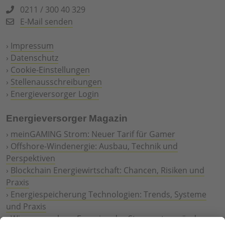
0211 / 300 40 329
E-Mail senden
›
Impressum
›
Datenschutz
›
Cookie-Einstellungen
›
Stellenausschreibungen
›
Energieversorger Login
Energieversorger Magazin
›
meinGAMING Strom: Neuer Tarif für Gamer
›
Offshore-Windenergie: Ausbau, Technik und
Perspektiven
›
Blockchain Energiewirtschaft: Chancen, Risiken und
Praxis
›
Energiespeicherung Technologien: Trends, Systeme
und Praxis
›
Wie erneuerbare Energien das Stromnetz verändern