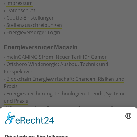
›
Impressum
›
Datenschutz
›
Cookie-Einstellungen
›
Stellenausschreibungen
›
Energieversorger Login
Energieversorger Magazin
›
meinGAMING Strom: Neuer Tarif für Gamer
›
Offshore-Windenergie: Ausbau, Technik und
Perspektiven
›
Blockchain Energiewirtschaft: Chancen, Risiken und
Praxis
›
Energiespeicherung Technologien: Trends, Systeme
und Praxis
›
Wie erneuerbare Energien das Stromnetz verändern
›
Digitalisierung Energiewirtschaft: Effizienz, Netze und
Prozesse
›
Elektromobilität Energie: Chancen, Netze und