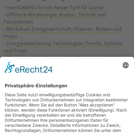
›
meinGAMING Strom: Neuer Tarif für Gamer
›
Offshore-Windenergie: Ausbau, Technik und
Perspektiven
›
Blockchain Energiewirtschaft: Chancen, Risiken und
Praxis
›
Energiespeicherung Technologien: Trends, Systeme
und Praxis
›
Wie erneuerbare Energien das Stromnetz verändern
›
Digitalisierung Energiewirtschaft: Effizienz, Netze und
Prozesse
›
Elektromobilität Energie: Chancen, Netze und
Geschäftsmodelle
›
Vorstandswechsel Westenergie: Böddeling übernimmt
befristet
›
Wasserstoff-Hochlauf: Dialog, Infrastruktur und
konkrete Schritte
›
Solaranlage Regenbogenfarben: FC St. Pauli und
LichtBlick installieren erste weltweite Anlage