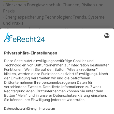
›
Blockchain Energiewirtschaft: Chancen, Risiken und
Praxis
›
Energiespeicherung Technologien: Trends, Systeme
und Praxis
›
Wie erneuerbare Energien das Stromnetz verändern
›
Digitalisierung Energiewirtschaft: Effizienz, Netze und
Prozesse
›
Elektromobilität Energie: Chancen, Netze und
Geschäftsmodelle
›
Vorstandswechsel Westenergie: Böddeling übernimmt
befristet
›
Wasserstoff-Hochlauf: Dialog, Infrastruktur und
konkrete Schritte
›
Solaranlage Regenbogenfarben: FC St. Pauli und
LichtBlick installieren erste weltweite Anlage
Jetzt an der STUDIE360 teilnehmen
Wir möchten Transparenz mit einheitlichen Kriterien