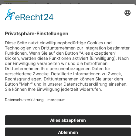
›
Wie erneuerbare Energien das Stromnetz verändern
›
Digitalisierung Energiewirtschaft: Effizienz, Netze und
Prozesse
›
Elektromobilität Energie: Chancen, Netze und
Geschäftsmodelle
›
Vorstandswechsel Westenergie: Böddeling übernimmt
befristet
›
Wasserstoff-Hochlauf: Dialog, Infrastruktur und
konkrete Schritte
›
Solaranlage Regenbogenfarben: FC St. Pauli und
LichtBlick installieren erste weltweite Anlage
Jetzt an der STUDIE360 teilnehmen
Wir möchten Transparenz mit einheitlichen Kriterien
schaffen und Hürden abbauen, deshalb ist uns Ihre
kostenlose Teilnahme wichtig. Die Ergebnisse werden
umgehend nach Teilnahme und Auswertung auf
unserer Webseite zur Verfügung gestellt.