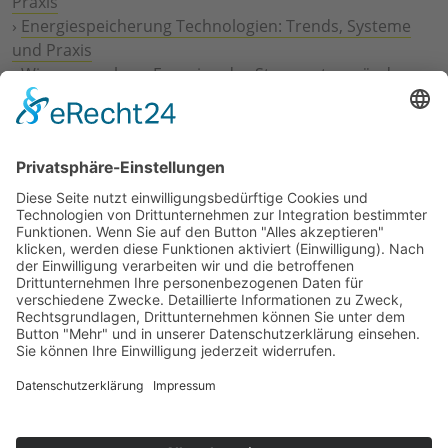
Praxis
›
Energiespeicherung Technologien: Trends, Systeme
und Praxis
›
Wie erneuerbare Energien das Stromnetz verändern
›
Digitalisierung Energiewirtschaft: Effizienz, Netze und
Prozesse
›
Elektromobilität Energie: Chancen, Netze und
Geschäftsmodelle
›
Vorstandswechsel Westenergie: Böddeling übernimmt
befristet
›
Wasserstoff-Hochlauf: Dialog, Infrastruktur und
konkrete Schritte
›
Solaranlage Regenbogenfarben: FC St. Pauli und
LichtBlick installieren erste weltweite Anlage
Jetzt an der STUDIE360 teilnehmen
Wir möchten Transparenz mit einheitlichen Kriterien
schaffen und Hürden abbauen, deshalb ist uns Ihre
kostenlose Teilnahme wichtig. Die Ergebnisse werden