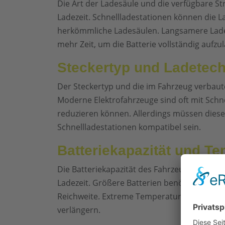
Die Art der Ladesäule und die verfügbare S
Ladezeit. Schnellladestationen können die La
herkömmliche Ladesäulen. Langsamere Lade
mehr Zeit, um die Batterie vollständig aufzu
Steckertyp und Ladetech
Der Steckertyp und die im Fahrzeug verbaute 
Moderne Elektrofahrzeuge sind oft mit Schne
reduzieren können. Allerdings müssen dies
Schnellladestationen kompatibel sein.
Batteriekapazität und T
Die Batteriekapazität des Fahrzeugs und di
Ladezeit. Größere Batterien benötigen mehr
Reichweite. Extreme Temperaturen können di
verlängern.