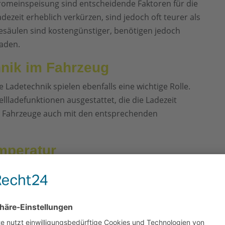
tromeinspeisung sind entscheidende Faktoren für die
dezeit erheblich verkürzen, sind jedoch oft teurer als
säulen sind kostengünstiger, benötigen jedoch
laden.
nik im Fahrzeug
Ladetechnik spielen ebenfalls eine wichtige Rolle.
llladefunktionen ausgestattet, die die Ladezeit
e Fahrzeuge auch mit den entsprechenden
emperatur
e Umgebungstemperatur beeinflussen ebenfalls die
 Zeit zum Laden, bieten jedoch auch eine größere
e Ladeeffizienz beeinträchtigen und die Ladezeit