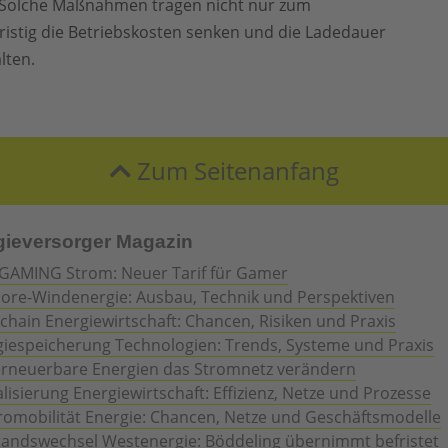
 Solche Maßnahmen tragen nicht nur zum
ristig die Betriebskosten senken und die Ladedauer
lten.
Zum Seitenanfang
gieversorger Magazin
GAMING Strom: Neuer Tarif für Gamer
hore-Windenergie: Ausbau, Technik und Perspektiven
chain Energiewirtschaft: Chancen, Risiken und Praxis
giespeicherung Technologien: Trends, Systeme und Praxis
erneuerbare Energien das Stromnetz verändern
alisierung Energiewirtschaft: Effizienz, Netze und Prozesse
romobilität Energie: Chancen, Netze und Geschäftsmodelle
tandswechsel Westenergie: Böddeling übernimmt befristet