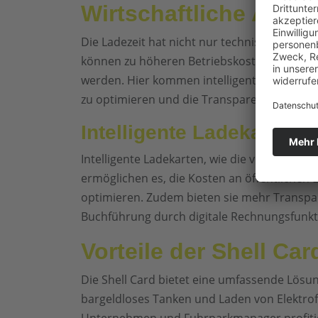
Wirtschaftliche Aspek
Die Ladezeit hat nicht nur technische, sond
können zu höheren Betriebskosten führen, 
werden. Hier kommen intelligente Ladekarten
zu optimieren und die Transparenz zu erhö
Intelligente Ladekarten
Intelligente Ladekarten, wie die von Shell Fle
ermöglichen es, die Kosten an öffentlichen
optimieren. Zudem bieten sie mehr Transpa
Buchführung durch digitale Rechnungsfunkt
Vorteile der Shell Ca
Die Shell Card bietet eine umfassende Lösun
bargeldloses Tanken und Laden von Elektro