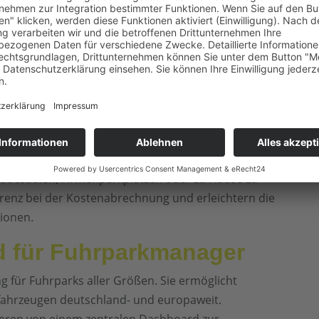
te der Ladezeit
ern auch wirtschaftliche Aspekte. Längere Ladezeiten
insbesondere wenn öffentliche Ladestationen genutzt
-Lösungen ins Spiel, die helfen können, die Kosten
hen.
-Lösungen
et Solutions, bieten zahlreiche Vorteile. Sie
 Ladesäulen, Firmenparkplätzen oder zu Hause zu
renz bei der Kostenabrechnung und erleichtern die
ionen.
rd für Fuhrparkmanager
g für Fuhrparks aller Größen. Sie ermöglicht
fahrzeugen deutschland- und europaweit.