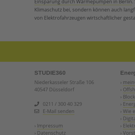
Einsparung durch Wärmepumpen in Berlin
.
Klimaschutz bei, sondern können auch langf
von Elektrofahrzeugen wirtschaftlicher gesta
STUDIE360
Ener
Niederkasseler Straße 106
›
mein
40547 Düsseldorf
›
Offs
›
Block
0211 / 300 40 329
›
Ener
E-Mail senden
›
Wie 
›
Digit
›
Impressum
›
Elekt
›
Datenschutz
›
Vors