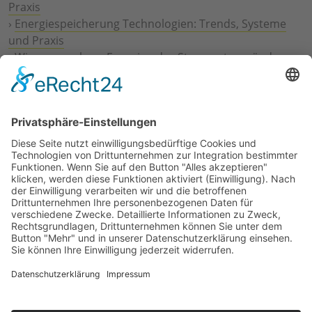
Praxis
›
Energiespeicherung Technologien: Trends, Systeme
und Praxis
›
Wie erneuerbare Energien das Stromnetz verändern
›
Digitalisierung Energiewirtschaft: Effizienz, Netze und
Prozesse
›
Elektromobilität Energie: Chancen, Netze und
Geschäftsmodelle
›
Vorstandswechsel Westenergie: Böddeling übernimmt
befristet
›
Wasserstoff-Hochlauf: Dialog, Infrastruktur und
konkrete Schritte
›
Solaranlage Regenbogenfarben: FC St. Pauli und
LichtBlick installieren erste weltweite Anlage
Jetzt an der STUDIE360 teilnehmen
Wir möchten Transparenz mit einheitlichen Kriterien
schaffen und Hürden abbauen, deshalb ist uns Ihre