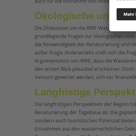
auch für die Entnahme von Rheinwasser zur 
Ökologische und ök
Die Diskussion um die RWE Wasserentnahme
grundlegende Fragen zur ökologischen und 
die Notwendigkeit der Renaturierung und 
außer Frage. Andererseits stellt sich die Fra
Argumentation von RWE, dass die Wasseren
den ersten Blick plausibel erscheinen. Doch
Versuch gewertet werden, sich vor finanziel
Langfristige Perspekt
Die langfristigen Perspektiven der Region 
Renaturierung der Tagebaue ab. Die geplant
sondern auch touristisches Potenzial bieten.
Einnahmen aus den wasserrechtlichen Gebüh