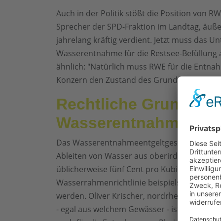
Auch in der Politik stößt die Position von 
Sprecher der SPD-Fraktion im Landtag, äuße
jahrelang kräftig verdient. Jetzt muss das U
Wasserentnahme für die Restsee-Befüllung 
ähnlich: "Natürlich muss RWE für die Entna
Konzern den Zustand des Grundwassers vor
Rechtliche Grundlage
Wasserentnahmeentg
Das Wasserentnahmeentgeltgesetz NRW (Was
Ableiten von Wasser aus oberirdischen Gew
üblicherweise fünf Cent pro Kubikmeter. Di
Wasserrahmenrichtlinie beispielsweise für 
werden. Oliver Krischer, nordrhein-westfäl
- egal aus welchem Gewässer - ist nach dem G