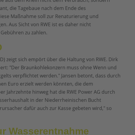
e aus dem Rhein nicht dem Verbrauch, sondern
lant, die Tagebaue nach dem Ende des
Diese Maßnahme soll zur Renaturierung und
n. Aus Sicht von RWE ist es daher nicht
 Gebühren zu zahlen.
D
) zeigt sich empört über die Haltung von RWE. Dirk
rdert: "Der Braunkohlekonzern muss ohne Wenn und
lts verpflichtet werden." Jansen betont, dass durch
nen Euro erzielt werden könnten, die dem
er Jahrzehnte hinweg hat die RWE Power AG durch
erhaushalt in der Niederrheinischen Bucht
erursacher dafür auch zur Kasse gebeten wird," so
zur Wasserentnahme