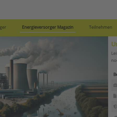
ger
Energieversorger Magazin
Teilnehmen
U
Le
no
B