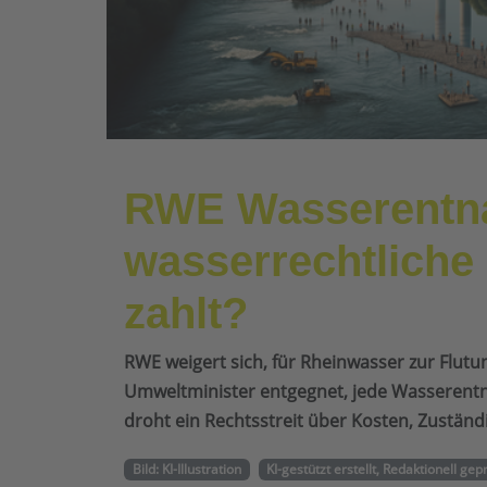
RWE Wasserentn
wasserrechtliche
zahlt?
RWE weigert sich, für Rheinwasser zur Flut
Umweltminister entgegnet, jede Wasserentn
droht ein Rechtsstreit über Kosten, Zuständi
Bild: KI-Illustration
KI-gestützt erstellt, Redaktionell gep