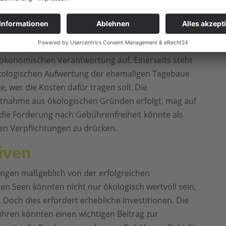
Befüllung von Rest-Seen."
onomische Aspekte
 Rhein wasserrechtliche Gebühren wirft auch
ökonomischen Verantwortung auf. Einerseits steht
ökologischen Aufwertung der ehemaligen Tagebaue
ge, wer die Kosten dafür tragen soll. Die
tnahme aus ökologischen Gründen erfolgt, mag auf
 die Forderung nach Gebührenfreiheit könnte als
len Verpflichtungen zu drücken.
iven
hängen maßgeblich von der erfolgreichen
en Seen könnten nicht nur ökologisch wertvoll sein,
 Doch dies erfordert erhebliche Investitionen. Die
ren könnten einen wichtigen Beitrag zur