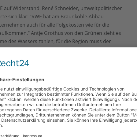
RWE auf Widerstand. René Schneider, umweltpolitischer
rte sich klar: "RWE hat am Braunkohle-Abbau
nternehmen auch für alle Folgekosten wie für die
aufkommen." Antje Grothus von den Grünen sieht es
hme des Wassers zahlen, für die Region muss der
 dem Bergbau wiederherstellen."
n:
eltgesetz NRW
EG) sieht vor, dass für das Entnehmen und
ässern eine Gebühr erhoben wird. Diese beträgt
e Einnahmen sollen gemäß der EU-
die Renaturierung von Fließgewässern eingesetzt
ischer Umweltminister, betont: "Jede Wasserentnahme
esetz entgeltpflichtig. Das gilt selbstverständlich