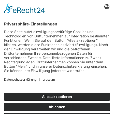
›
Wie erneuerbare Energien das Stromnetz verändern
›
Digitalisierung Energiewirtschaft: Effizienz, Netze und
Prozesse
›
Elektromobilität Energie: Chancen, Netze und
Geschäftsmodelle
›
Vorstandswechsel Westenergie: Böddeling übernimmt
befristet
›
Wasserstoff-Hochlauf: Dialog, Infrastruktur und
konkrete Schritte
›
Solaranlage Regenbogenfarben: FC St. Pauli und
LichtBlick installieren erste weltweite Anlage
Jetzt an der STUDIE360 teilnehmen
Wir möchten Transparenz mit einheitlichen Kriterien
schaffen und Hürden abbauen, deshalb ist uns Ihre
kostenlose Teilnahme wichtig. Die Ergebnisse werden
umgehend nach Teilnahme und Auswertung auf
unserer Webseite zur Verfügung gestellt.