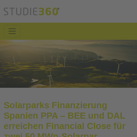
Solarparks Finanzierung
Spanien PPA – BEE und DAL
erreichen Financial Close für
zwei 50 MWp-Solarpar