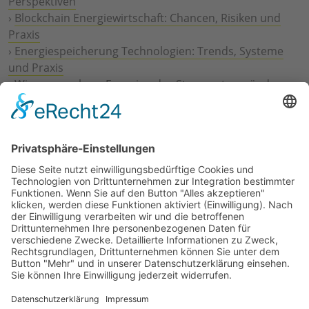
Perspektiven
›
Blockchain Energiewirtschaft: Chancen, Risiken und
Praxis
›
Energiespeicherung Technologien: Trends, Systeme
und Praxis
›
Wie erneuerbare Energien das Stromnetz verändern
›
Digitalisierung Energiewirtschaft: Effizienz, Netze und
Prozesse
›
Elektromobilität Energie: Chancen, Netze und
Geschäftsmodelle
›
Vorstandswechsel Westenergie: Böddeling übernimmt
befristet
›
Wasserstoff-Hochlauf: Dialog, Infrastruktur und
konkrete Schritte
›
Solaranlage Regenbogenfarben: FC St. Pauli und
LichtBlick installieren erste weltweite Anlage
Jetzt an der STUDIE360 teilnehmen
Wir möchten Transparenz mit einheitlichen Kriterien