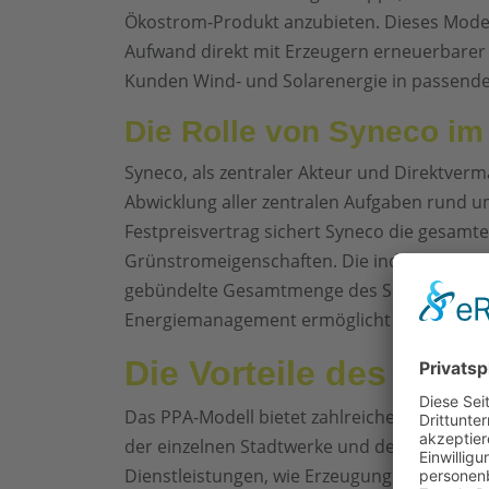
Ökostrom-Produkt anzubieten. Dieses Model
Aufwand direkt mit Erzeugern erneuerbarer
Kunden Wind- und Solarenergie in passende
Die Rolle von Syneco im
Syneco, als zentraler Akteur und Direktver
Abwicklung aller zentralen Aufgaben rund u
Festpreisvertrag sichert Syneco die gesa
Grünstromeigenschaften. Die individuellen P
gebündelte Gesamtmenge des Solarparks wid
Energiemanagement ermöglicht wird.
Die Vorteile des PPA-
Das PPA-Modell bietet zahlreiche Vorteile. E
der einzelnen Stadtwerke und deren Kunden
Dienstleistungen, wie Erzeugungsprognosen