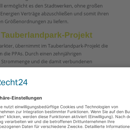
l ermöglicht es den Stadtwerken, ohne großen
 Energien Verträge abzuschließen und somit ihren
n Größenordnungen zu liefern.
 Tauberlandpark-Projekt
markter, übernimmt im Tauberlandpark-Projekt die
m die PPAs. Durch einen zehnjährigen
mte Strommenge und die damit verbundenen
PAs mit den beteiligten Stadtwerken spiegeln die
er, wodurch ein effizientes und transparentes
Modells
s erlaubt eine flexible Anpassung an die Bedürfnisse
. Zudem werden durch Syneco alle relevanten
, Bilanzkreismanagement und die Übermittlung von