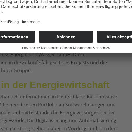
s entlastet die Stadtwerke und ermöglicht ihnen, sich
.
m Tauberlandpark-Projekt
n einer Reihe renommierter Partnerunternehmen der
r anderem die badenova AG & Co. KG, Stadtwerk
euss Energie und Wasser GmbH. Diese
en in die Zukunftsfähigkeit des Projekts und die
 Thüga-Gruppe.
in der Energiewirtschaft
giehandelsunternehmen in Deutschland für innovative
Mit einem breiten Portfolio an Softwarelösungen und
nale und mittelständische Energieversorger bei der
rgiewende. Die Digitalisierung und Automatisierung
 -vermarktung stehen dabei im Vordergrund, um den