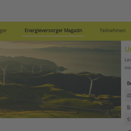
ger
Energieversorger Magazin
Teilnehmen
U
Le
no
B