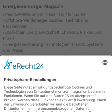
Energieversorger Magazin
›
meinGAMING Strom: Neuer Tarif für Gamer
›
Offshore-Windenergie: Ausbau, Technik und
Perspektiven
›
Blockchain Energiewirtschaft: Chancen, Risiken und
Praxis
›
Energiespeicherung Technologien: Trends, Systeme
und Praxis
›
Wie erneuerbare Energien das Stromnetz verändern
›
Digitalisierung Energiewirtschaft: Effizienz, Netze und
Prozesse
›
Elektromobilität Energie: Chancen, Netze und
Geschäftsmodelle
›
Vorstandswechsel Westenergie: Böddeling übernimmt
befristet
›
Wasserstoff-Hochlauf: Dialog, Infrastruktur und
konkrete Schritte
›
Solaranlage Regenbogenfarben: FC St. Pauli und