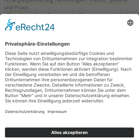
und Praxis
›
Wie erneuerbare Energien das Stromnetz verändern
›
Digitalisierung Energiewirtschaft: Effizienz, Netze und
Prozesse
›
Elektromobilität Energie: Chancen, Netze und
Geschäftsmodelle
›
Vorstandswechsel Westenergie: Böddeling übernimmt
befristet
›
Wasserstoff-Hochlauf: Dialog, Infrastruktur und
konkrete Schritte
›
Solaranlage Regenbogenfarben: FC St. Pauli und
LichtBlick installieren erste weltweite Anlage
Jetzt an der STUDIE360 teilnehmen
Wir möchten Transparenz mit einheitlichen Kriterien
schaffen und Hürden abbauen, deshalb ist uns Ihre
kostenlose Teilnahme wichtig. Die Ergebnisse werden
umgehend nach Teilnahme und Auswertung auf