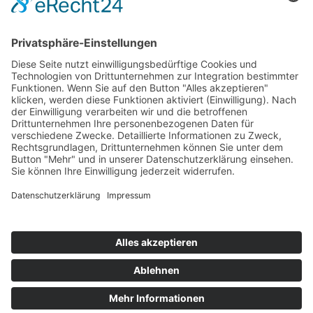
Prozesse
›
Elektromobilität Energie: Chancen, Netze und
Geschäftsmodelle
›
Vorstandswechsel Westenergie: Böddeling übernimmt
befristet
›
Wasserstoff-Hochlauf: Dialog, Infrastruktur und
konkrete Schritte
›
Solaranlage Regenbogenfarben: FC St. Pauli und
LichtBlick installieren erste weltweite Anlage
Jetzt an der STUDIE360 teilnehmen
Wir möchten Transparenz mit einheitlichen Kriterien
schaffen und Hürden abbauen, deshalb ist uns Ihre
kostenlose Teilnahme wichtig. Die Ergebnisse werden
umgehend nach Teilnahme und Auswertung auf
unserer Webseite zur Verfügung gestellt.
Jetzt teilnehmen