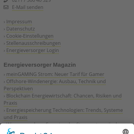
E-Mail senden
›
Impressum
›
Datenschutz
›
Cookie-Einstellungen
›
Stellenausschreibungen
›
Energieversorger Login
Energieversorger Magazin
›
meinGAMING Strom: Neuer Tarif für Gamer
›
Offshore-Windenergie: Ausbau, Technik und
Perspektiven
›
Blockchain Energiewirtschaft: Chancen, Risiken und
Praxis
›
Energiespeicherung Technologien: Trends, Systeme
und Praxis
›
Wie erneuerbare Energien das Stromnetz verändern
›
Digitalisierung Energiewirtschaft: Effizienz, Netze und