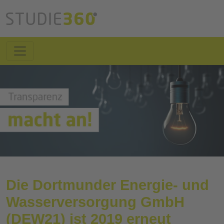
Die Dortmunder Energie- und
Wasserversorgung GmbH
(DEW21) ist 2019 erneut