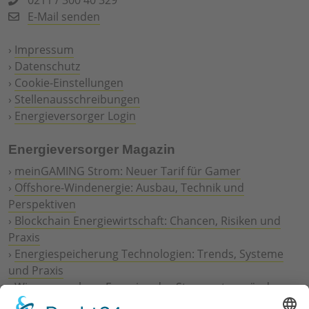
E-Mail senden
›
Impressum
›
Datenschutz
›
Cookie-Einstellungen
›
Stellenausschreibungen
›
Energieversorger Login
Energieversorger Magazin
›
meinGAMING Strom: Neuer Tarif für Gamer
›
Offshore-Windenergie: Ausbau, Technik und
Perspektiven
›
Blockchain Energiewirtschaft: Chancen, Risiken und
Praxis
›
Energiespeicherung Technologien: Trends, Systeme
und Praxis
›
Wie erneuerbare Energien das Stromnetz verändern
›
Digitalisierung Energiewirtschaft: Effizienz, Netze und