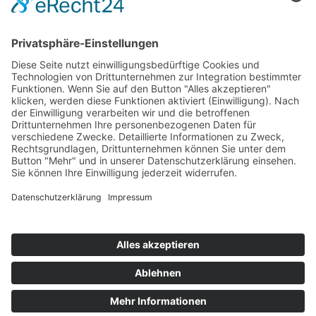
Prozesse
›
Elektromobilität Energie: Chancen, Netze und
Geschäftsmodelle
›
Vorstandswechsel Westenergie: Böddeling übernimmt
befristet
›
Wasserstoff-Hochlauf: Dialog, Infrastruktur und
konkrete Schritte
›
Solaranlage Regenbogenfarben: FC St. Pauli und
LichtBlick installieren erste weltweite Anlage
Jetzt an der STUDIE360 teilnehmen
Wir möchten Transparenz mit einheitlichen Kriterien
schaffen und Hürden abbauen, deshalb ist uns Ihre
kostenlose Teilnahme wichtig. Die Ergebnisse werden
umgehend nach Teilnahme und Auswertung auf
unserer Webseite zur Verfügung gestellt.
Jetzt teilnehmen