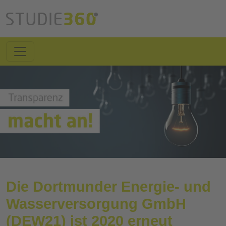
Die Dortmunder Energie- und
Wasserversorgung GmbH
(DEW21) ist 2020 erneut