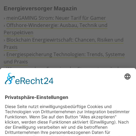
Energieversorger Magazin
›
meinGAMING Strom: Neuer Tarif für Gamer
›
Offshore-Windenergie: Ausbau, Technik und
Perspektiven
›
Blockchain Energiewirtschaft: Chancen, Risiken und
Praxis
›
Energiespeicherung Technologien: Trends, Systeme
und Praxis
›
Wie erneuerbare Energien das Stromnetz verändern
›
Digitalisierung Energiewirtschaft: Effizienz, Netze und
Prozesse
›
Elektromobilität Energie: Chancen, Netze und
Geschäftsmodelle
›
Vorstandswechsel Westenergie: Böddeling übernimmt
befristet
›
Wasserstoff-Hochlauf: Dialog, Infrastruktur und
konkrete Schritte
›
Solaranlage Regenbogenfarben: FC St. Pauli und