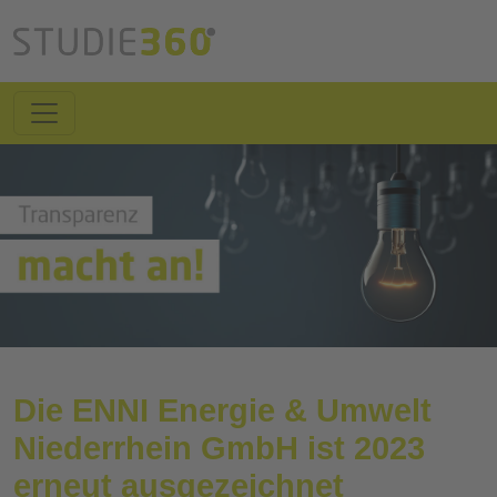
Die ENNI Energie & Umwelt
Niederrhein GmbH ist 2023
erneut ausgezeichnet