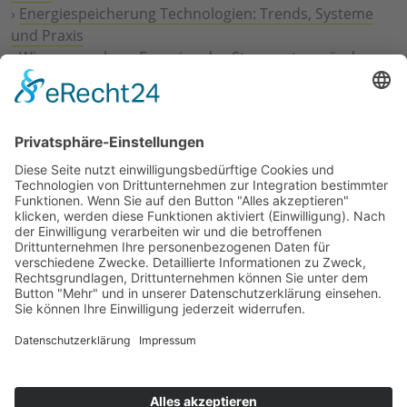
›
Energiespeicherung Technologien: Trends, Systeme
und Praxis
›
Wie erneuerbare Energien das Stromnetz verändern
›
Digitalisierung Energiewirtschaft: Effizienz, Netze und
Prozesse
›
Elektromobilität Energie: Chancen, Netze und
Geschäftsmodelle
›
Vorstandswechsel Westenergie: Böddeling übernimmt
befristet
›
Wasserstoff-Hochlauf: Dialog, Infrastruktur und
konkrete Schritte
›
Solaranlage Regenbogenfarben: FC St. Pauli und
LichtBlick installieren erste weltweite Anlage
Jetzt an der STUDIE360 teilnehmen
Wir möchten Transparenz mit einheitlichen Kriterien
schaffen und Hürden abbauen, deshalb ist uns Ihre
kostenlose Teilnahme wichtig. Die Ergebnisse werden