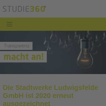
Die Stadtwerke Ludwigsfelde
GmbH ist 2020 erneut
ausgezeichnet