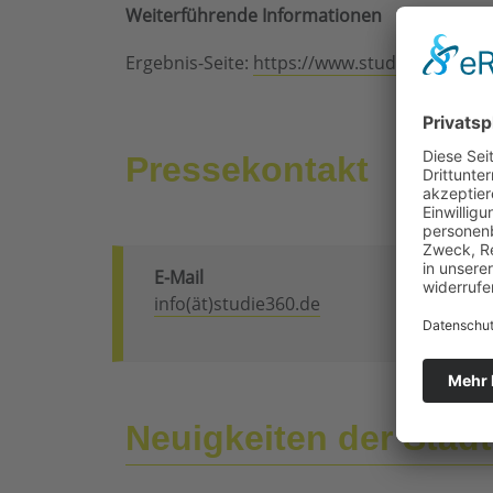
Weiterführende Informationen
Ergebnis-Seite:
https://www.studie360.de/e
Pressekontakt
E-Mail
info(ät)studie360.de
Neuigkeiten der Städ