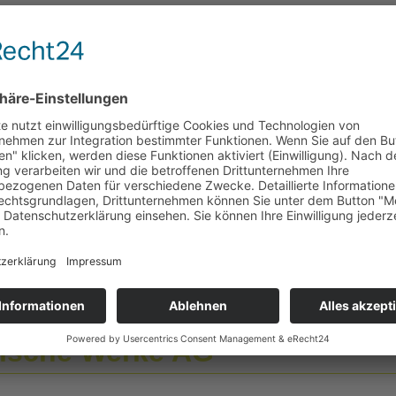
nergieversorger/Staedtische-Werke-AG.html
Telefon
Bü
0211 / 300 40 329
Nie
40
tische Werke AG