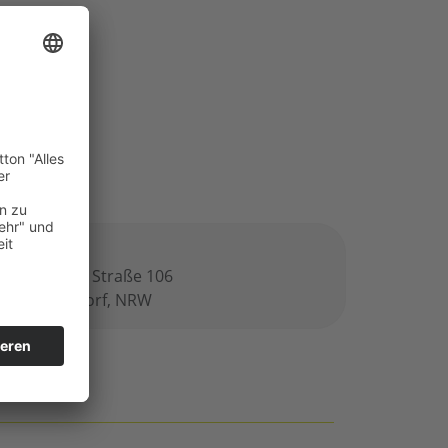
ro
derkasseler Straße 106
547 Düsseldorf, NRW