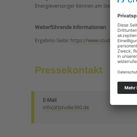
Energieversorger können am Siegel der STU
Weiterführende Informationen
Ergebnis-Seite:
https://www.studie360.de/e
Pressekontakt
E-Mail
info(ät)studie360.de