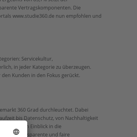
nsparente Vertragskomponenten. Die
ortals www.studie360.de nun empfohlen und
egorien: Servicekultur,
lich, in jeder Kategorie zu überzeugen.
 den Kunden in den Fokus gerückt.
iemarkt 360 Grad durchleuchtet. Dabei
aufzeit bis Datenschutz, von Nachhaltigkeit
inen tiefen Einblick in die
eteilt. Transparente und faire