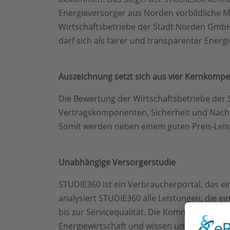
Energieversorger aus Norden vorbildliche M
Wirtschaftsbetriebe der Stadt Norden Gmb
darf sich als fairer und transparenter Ener
Auszeichnung setzt sich aus vier Kernkom
Die Bewertung der Wirtschaftsbetriebe der S
Vertragskomponenten, Sicherheit und Nachhal
Somit werden neben einem guten Preis-Leis
Unabhängige Versorgerstudie
STUDIE360 ist ein Verbraucherportal, das e
analysiert STUDIE360 alle Leistungen, die ei
bis zur Servicequalität. Die Kommunikationss
Energiewirtschaft und wissen um deren Schw