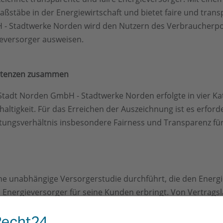
aßstäbe in der Energiewirtschaft und bietet faire und tra
H - Stadtwerke Norden wird den Nutzern des Verbraucherp
gieversorger ausweisen.
petenzen zusammen
tadt Norden GmbH - Stadtwerke Norden erfolgte in vier Kat
tigkeit. Für das Erreichen der Auszeichnung ist es erforder
tungsverhältnis insbesondere Fairness und Transparenz für
ine unabhängige Versorgerstudie durchführt, die den Energ
n Energieversorger für seine Kunden erbringt. Von Vertragsl
pezialisten und Analysten der STUDIE360 haben seit Jahren e
achstellen. Dieses Fachwissen wird mit den Verbrauchern g