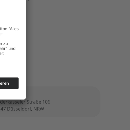
bH.html
ro
derkasseler Straße 106
547 Düsseldorf, NRW