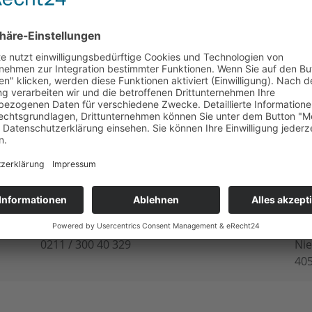
DIE360 erkannt werden.
nergieversorger/Wirtschaftsbetriebe-der-Stadt-Norden-Gm
Telefon
Bü
0211 / 300 40 329
Nie
40