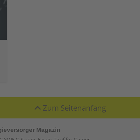
Zum Seitenanfang
gieversorger Magazin
GAMING Strom: Neuer Tarif für Gamer