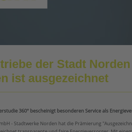
etriebe der Stadt Norde
n ist ausgezeichnet
erstudie 360° bescheinigt besonderen Service als Energiev
GmbH - Stadtwerke Norden hat die Prämierung "Ausgezeichne
chnet transparente und faire Energieversorger. Mit einem