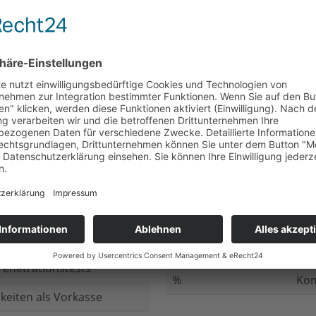
nicht beantwortet
Meh
chluss
nicht beantwortet
Ged
ung bei
nicht beantwortet
Gib
n Daten
nicht beantwortet
Inv
ung
nicht beantwortet
Ges
ng im Internet
nicht beantwortet
Fir
enetrationstests
%
Kom
keiten als Vorkasse