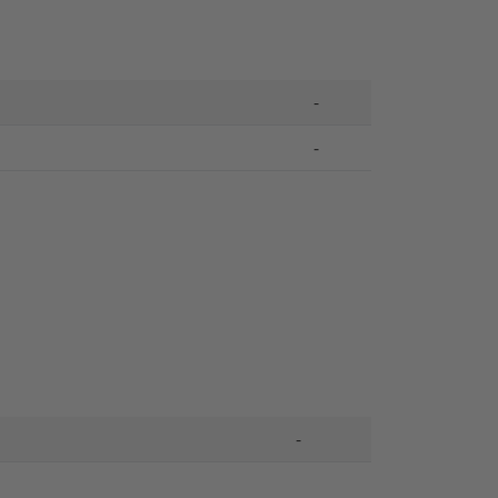
-
-
-