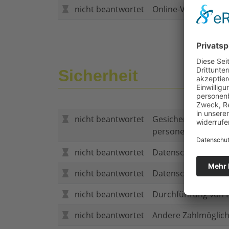
nicht beantwortet
Online-Vertragsabs
Sicherheit
nicht beantwortet
Gesicherte Verbind
personenbezogene
nicht beantwortet
Datenschutzerklär
nicht beantwortet
Datenschutzerkläru
nicht beantwortet
Durchführung von P
nicht beantwortet
Andere Zahlmöglich