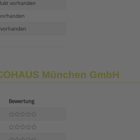
dukt vorhanden
vorhanden
t vorhanden
r COHAUS München GmbH
Bewertung