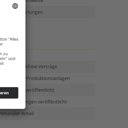
r als eine Zahlweise
ruckte Rechnungen
t es Kautionsfreie Verträge
estitionen in Produktionsanlagen
chäftsform veröffentlicht
menbeteiligungen veröffentlicht
munaler Anteil