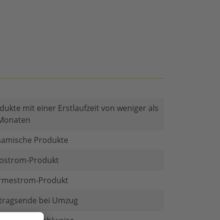
dukte mit einer Erstlaufzeit von weniger als
Monaten
amische Produkte
ostrom-Produkt
mestrom-Produkt
tragsende bei Umzug