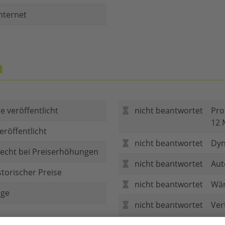
nternet
n
e veröffentlicht
nicht beantwortet
Pro
12 
eröffentlicht
nicht beantwortet
Dyn
echt bei Preiserhöhungen
nicht beantwortet
Aut
storischer Preise
nicht beantwortet
Wär
age
nicht beantwortet
Ver