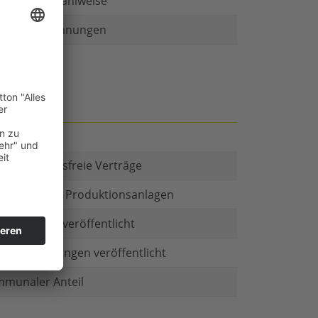
r als eine Zahlweise
ruckte Rechnungen
t es Kautionsfreie Verträge
estitionen in Produktionsanlagen
chäftsform veröffentlicht
menbeteiligungen veröffentlicht
munaler Anteil