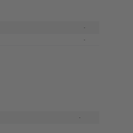
-
-
-