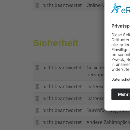
nicht beantwortet
Online-Vertragsabs
Sicherheit
nicht beantwortet
Gesicherte Verbind
personenbezogene
nicht beantwortet
Datenschutzerklär
nicht beantwortet
Datenschutzerkläru
nicht beantwortet
Durchführung von P
nicht beantwortet
Andere Zahlmöglich