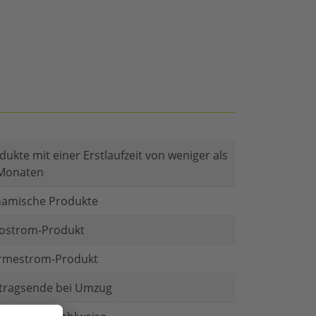
dukte mit einer Erstlaufzeit von weniger als
Monaten
amische Produkte
ostrom-Produkt
mestrom-Produkt
tragsende bei Umzug