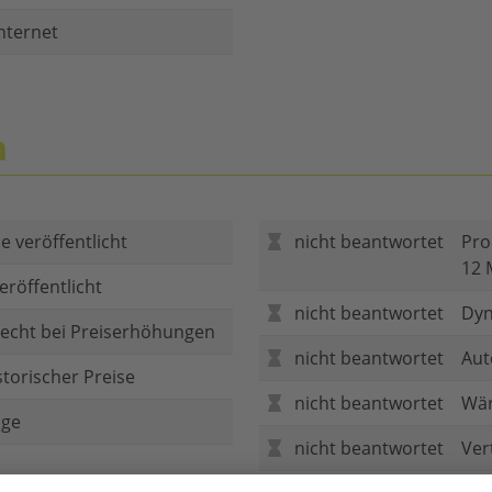
nternet
n
e veröffentlicht
nicht beantwortet
Pro
12 
eröffentlicht
nicht beantwortet
Dyn
echt bei Preiserhöhungen
nicht beantwortet
Aut
storischer Preise
nicht beantwortet
Wär
age
nicht beantwortet
Ver