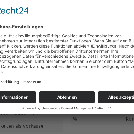
nicht beantwortet
Meh
chluss
nicht beantwortet
Ged
ung bei
nicht beantwortet
Gib
n Daten
nicht beantwortet
Inv
ung
nicht beantwortet
Ges
ng im Internet
nicht beantwortet
Fir
enetrationstests
%
Kom
keiten als Vorkasse