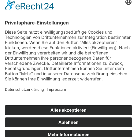
›
Digitalisierung Energiewirtschaft: Effizienz, Netze und
Prozesse
›
Elektromobilität Energie: Chancen, Netze und
Geschäftsmodelle
›
Vorstandswechsel Westenergie: Böddeling übernimmt
befristet
›
Wasserstoff-Hochlauf: Dialog, Infrastruktur und
konkrete Schritte
›
Solaranlage Regenbogenfarben: FC St. Pauli und
LichtBlick installieren erste weltweite Anlage
Jetzt an der STUDIE360 teilnehmen
Wir möchten Transparenz mit einheitlichen Kriterien
schaffen und Hürden abbauen, deshalb ist uns Ihre
kostenlose Teilnahme wichtig. Die Ergebnisse werden
umgehend nach Teilnahme und Auswertung auf
unserer Webseite zur Verfügung gestellt.
Jetzt teilnehmen