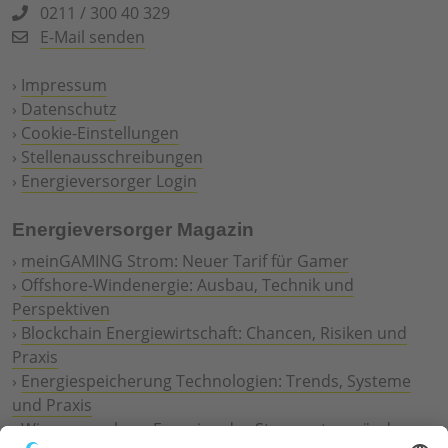
0211 / 300 40 329
E-Mail senden
›
Impressum
›
Datenschutz
›
Cookie-Einstellungen
›
Stellenausschreibungen
›
Energieversorger Login
Energieversorger Magazin
›
meinGAMING Strom: Neuer Tarif für Gamer
›
Offshore-Windenergie: Ausbau, Technik und
Perspektiven
›
Blockchain Energiewirtschaft: Chancen, Risiken und
Praxis
›
Energiespeicherung Technologien: Trends, Systeme
und Praxis
›
Wie erneuerbare Energien das Stromnetz verändern