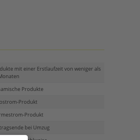
dukte mit einer Erstlaufzeit von weniger als
Monaten
amische Produkte
ostrom-Produkt
mestrom-Produkt
tragsende bei Umzug