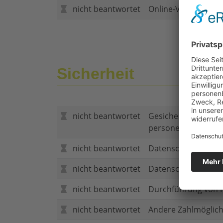
nicht beantwortet
Online-Vertragsabs
Sicherheit
nicht beantwortet
Gesicherte Verbind
personenbezogene
nicht beantwortet
Datenschutzerklär
nicht beantwortet
Datenschutzerkläru
nicht beantwortet
Durchführung von P
nicht beantwortet
Andere Zahlmöglich