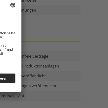
r als eine Zahlweise
ruckte Rechnungen
t es Kautionsfreie Verträge
estitionen in Produktionsanlagen
chäftsform veröffentlicht
menbeteiligungen veröffentlicht
munaler Anteil