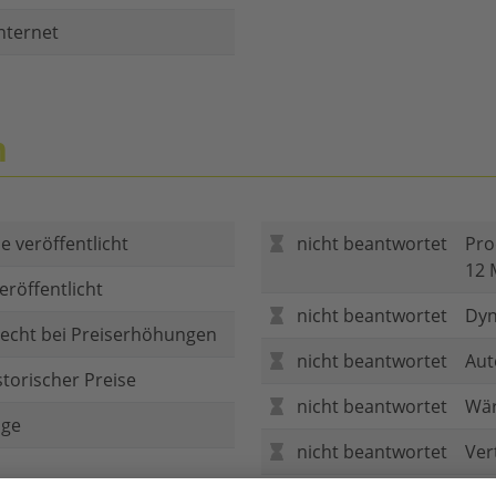
nternet
n
e veröffentlicht
nicht beantwortet
Pro
12 
eröffentlicht
nicht beantwortet
Dyn
echt bei Preiserhöhungen
nicht beantwortet
Aut
storischer Preise
nicht beantwortet
Wär
age
nicht beantwortet
Ver