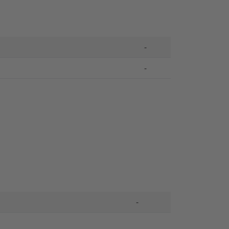
-
-
-