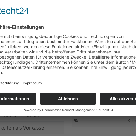
nicht beantwortet
Meh
chluss
nicht beantwortet
Ged
ung bei
nicht beantwortet
Gib
n Daten
nicht beantwortet
Inv
ung
nicht beantwortet
Ges
ng im Internet
nicht beantwortet
Fir
enetrationstests
%
Kom
keiten als Vorkasse