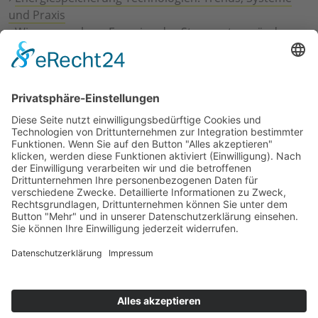
und Praxis
›
Wie erneuerbare Energien das Stromnetz verändern
›
Digitalisierung Energiewirtschaft: Effizienz, Netze und
Prozesse
›
Elektromobilität Energie: Chancen, Netze und
Geschäftsmodelle
›
Vorstandswechsel Westenergie: Böddeling übernimmt
befristet
›
Wasserstoff-Hochlauf: Dialog, Infrastruktur und
konkrete Schritte
›
Solaranlage Regenbogenfarben: FC St. Pauli und
LichtBlick installieren erste weltweite Anlage
Jetzt an der STUDIE360 teilnehmen
Wir möchten Transparenz mit einheitlichen Kriterien
schaffen und Hürden abbauen, deshalb ist uns Ihre
kostenlose Teilnahme wichtig. Die Ergebnisse werden
umgehend nach Teilnahme und Auswertung auf