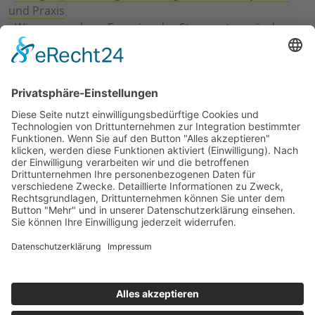
und Praxis
›
Wie erneuerbare Energien das Stromnetz verändern
›
Digitalisierung Energiewirtschaft: Effizienz, Netze und
Prozesse
›
Elektromobilität Energie: Chancen, Netze und
Geschäftsmodelle
›
Vorstandswechsel Westenergie: Böddeling übernimmt
befristet
›
Wasserstoff-Hochlauf: Dialog, Infrastruktur und
konkrete Schritte
›
Solaranlage Regenbogenfarben: FC St. Pauli und
LichtBlick installieren erste weltweite Anlage
Jetzt an der STUDIE360 teilnehmen
Wir möchten Transparenz mit einheitlichen Kriterien
schaffen und Hürden abbauen, deshalb ist uns Ihre
kostenlose Teilnahme wichtig. Die Ergebnisse werden
umgehend nach Teilnahme und Auswertung auf