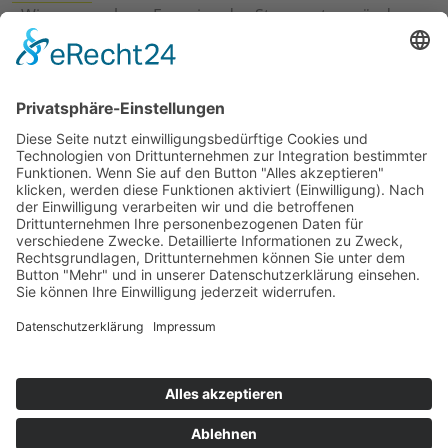
›
Wie erneuerbare Energien das Stromnetz verändern
›
Digitalisierung Energiewirtschaft: Effizienz, Netze und
Prozesse
›
Elektromobilität Energie: Chancen, Netze und
Geschäftsmodelle
›
Vorstandswechsel Westenergie: Böddeling übernimmt
befristet
›
Wasserstoff-Hochlauf: Dialog, Infrastruktur und
konkrete Schritte
›
Solaranlage Regenbogenfarben: FC St. Pauli und
LichtBlick installieren erste weltweite Anlage
Jetzt an der STUDIE360 teilnehmen
Wir möchten Transparenz mit einheitlichen Kriterien
schaffen und Hürden abbauen, deshalb ist uns Ihre
kostenlose Teilnahme wichtig. Die Ergebnisse werden
umgehend nach Teilnahme und Auswertung auf
unserer Webseite zur Verfügung gestellt.