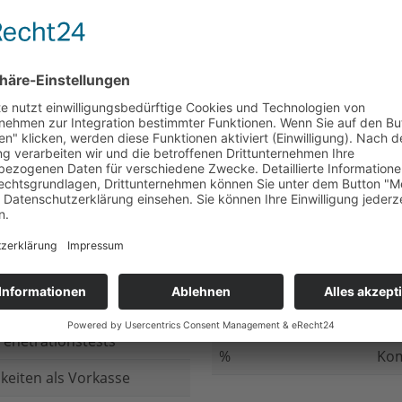
nicht beantwortet
Meh
chluss
nicht beantwortet
Ged
ung bei
nicht beantwortet
Gib
n Daten
nicht beantwortet
Inv
ung
nicht beantwortet
Ges
ng im Internet
nicht beantwortet
Fir
enetrationstests
%
Kom
keiten als Vorkasse