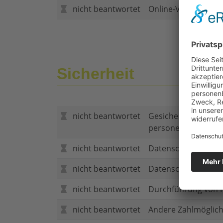
nicht beantwortet
Online-Vertragsabs
Sicherheit
nicht beantwortet
Gesicherte Verbind
personenbezogene
nicht beantwortet
Datenschutzerklär
nicht beantwortet
Datenschutzerkläru
nicht beantwortet
Durchführung von P
nicht beantwortet
Andere Zahlmöglich