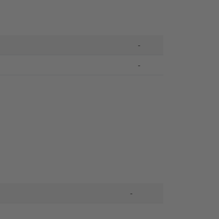
-
-
-