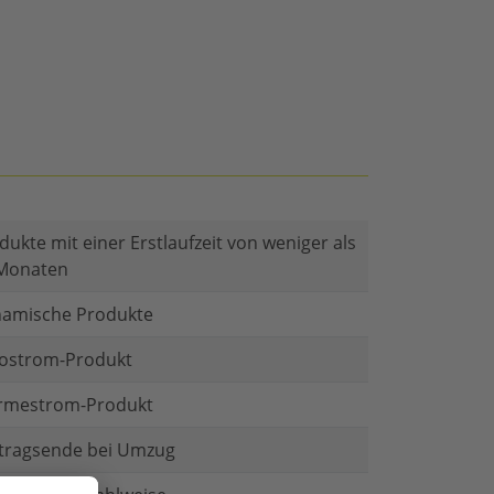
dukte mit einer Erstlaufzeit von weniger als
Monaten
amische Produkte
ostrom-Produkt
mestrom-Produkt
tragsende bei Umzug