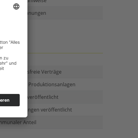
r als eine Zahlweise
ruckte Rechnungen
t es Kautionsfreie Verträge
estitionen in Produktionsanlagen
chäftsform veröffentlicht
menbeteiligungen veröffentlicht
munaler Anteil