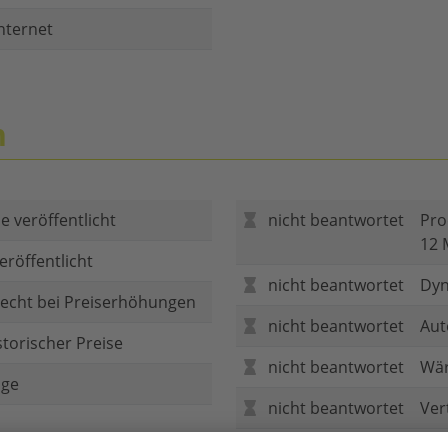
nternet
n
e veröffentlicht
nicht beantwortet
Pro
12 
eröffentlicht
nicht beantwortet
Dyn
echt bei Preiserhöhungen
nicht beantwortet
Aut
storischer Preise
nicht beantwortet
Wär
age
nicht beantwortet
Ver