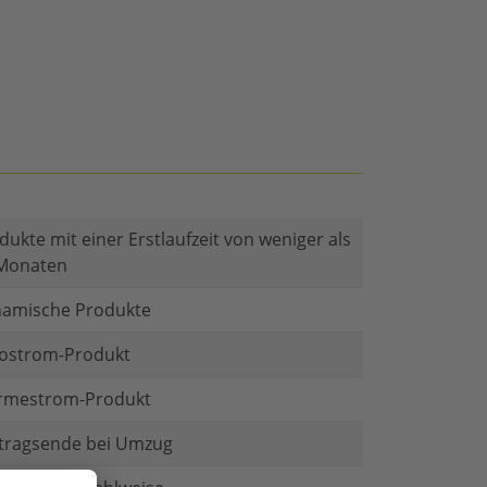
dukte mit einer Erstlaufzeit von weniger als
Monaten
amische Produkte
ostrom-Produkt
mestrom-Produkt
tragsende bei Umzug