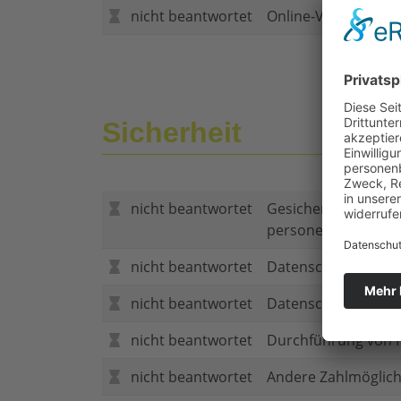
nicht beantwortet
Online-Vertragsabs
Sicherheit
nicht beantwortet
Gesicherte Verbind
personenbezogene
nicht beantwortet
Datenschutzerklär
nicht beantwortet
Datenschutzerkläru
nicht beantwortet
Durchführung von P
nicht beantwortet
Andere Zahlmöglich