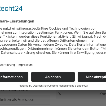
nicht beantwortet
Meh
chluss
nicht beantwortet
Ged
ung bei
nicht beantwortet
Gib
n Daten
nicht beantwortet
Inv
ung
nicht beantwortet
Ges
ng im Internet
nicht beantwortet
Fir
enetrationstests
%
Kom
keiten als Vorkasse