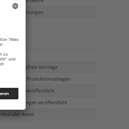
r als eine Zahlweise
ruckte Rechnungen
t es Kautionsfreie Verträge
estitionen in Produktionsanlagen
chäftsform veröffentlicht
menbeteiligungen veröffentlicht
munaler Anteil