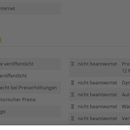
nternet
n
e veröffentlicht
nicht beantwortet
Pro
12 
eröffentlicht
nicht beantwortet
Dyn
echt bei Preiserhöhungen
nicht beantwortet
Aut
storischer Preise
nicht beantwortet
Wär
age
nicht beantwortet
Ver