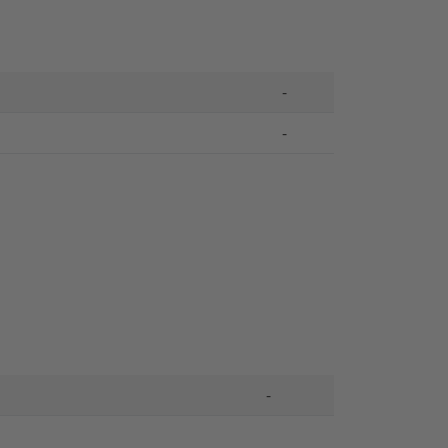
-
-
-