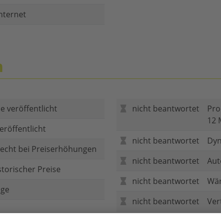
nternet
n
e veröffentlicht
nicht beantwortet
Pro
12 
eröffentlicht
nicht beantwortet
Dyn
echt bei Preiserhöhungen
nicht beantwortet
Aut
storischer Preise
nicht beantwortet
Wär
age
nicht beantwortet
Ver