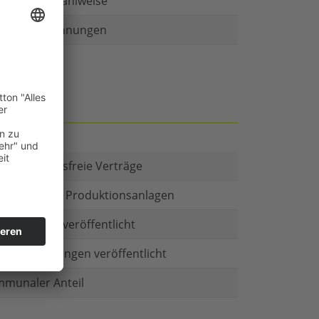
r als eine Zahlweise
ruckte Rechnungen
t es Kautionsfreie Verträge
estitionen in Produktionsanlagen
chäftsform veröffentlicht
menbeteiligungen veröffentlicht
munaler Anteil