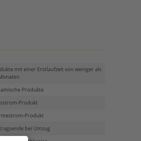
dukte mit einer Erstlaufzeit von weniger als
Monaten
amische Produkte
ostrom-Produkt
mestrom-Produkt
tragsende bei Umzug