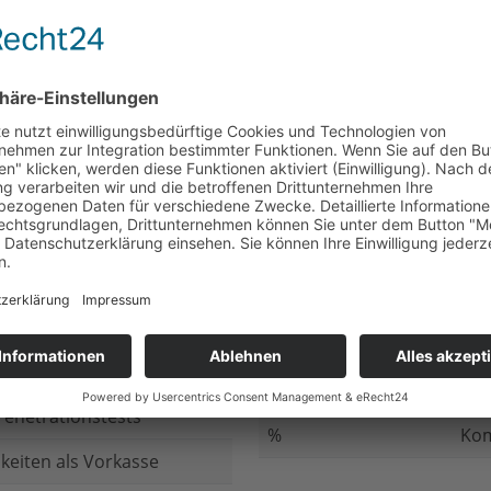
nicht beantwortet
Meh
chluss
nicht beantwortet
Ged
ung bei
nicht beantwortet
Gib
n Daten
nicht beantwortet
Inv
ung
nicht beantwortet
Ges
ng im Internet
nicht beantwortet
Fir
enetrationstests
%
Kom
keiten als Vorkasse