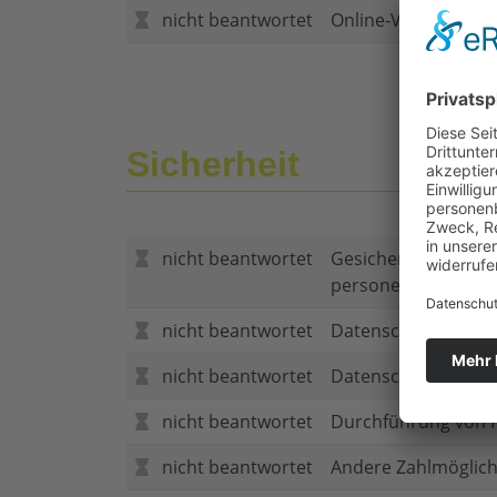
nicht beantwortet
Online-Vertragsabs
Sicherheit
nicht beantwortet
Gesicherte Verbind
personenbezogene
nicht beantwortet
Datenschutzerklär
nicht beantwortet
Datenschutzerkläru
nicht beantwortet
Durchführung von P
nicht beantwortet
Andere Zahlmöglich