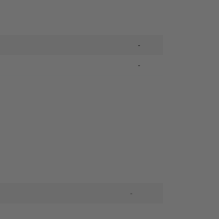
-
-
-