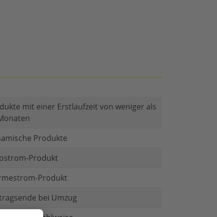
dukte mit einer Erstlaufzeit von weniger als
Monaten
amische Produkte
ostrom-Produkt
mestrom-Produkt
tragsende bei Umzug