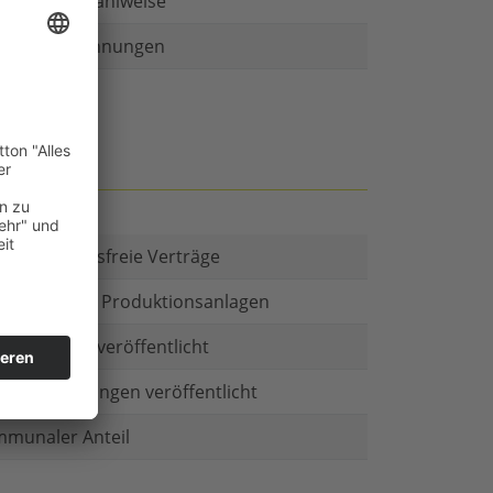
r als eine Zahlweise
ruckte Rechnungen
t es Kautionsfreie Verträge
estitionen in Produktionsanlagen
chäftsform veröffentlicht
menbeteiligungen veröffentlicht
munaler Anteil