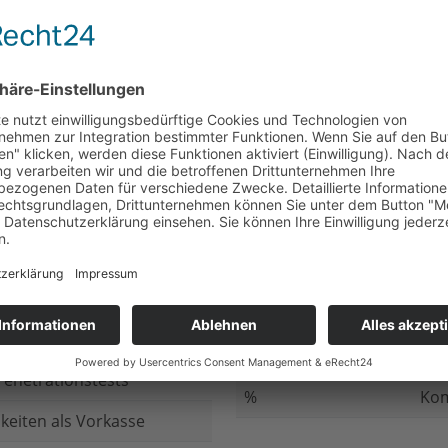
nicht beantwortet
Meh
chluss
nicht beantwortet
Ged
ung bei
nicht beantwortet
Gib
n Daten
nicht beantwortet
Inv
ung
nicht beantwortet
Ges
ng im Internet
nicht beantwortet
Fir
enetrationstests
%
Kom
keiten als Vorkasse