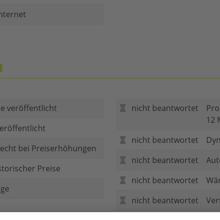
nternet
n
e veröffentlicht
nicht beantwortet
Pro
12 
eröffentlicht
nicht beantwortet
Dyn
echt bei Preiserhöhungen
nicht beantwortet
Aut
storischer Preise
nicht beantwortet
Wär
age
nicht beantwortet
Ver