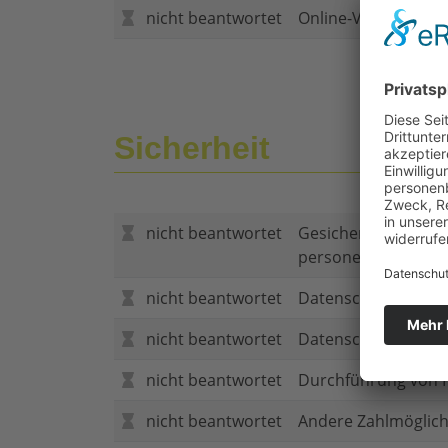
nicht beantwortet
Online-Vertragsabs
Sicherheit
nicht beantwortet
Gesicherte Verbind
personenbezogene
nicht beantwortet
Datenschutzerklär
nicht beantwortet
Datenschutzerkläru
nicht beantwortet
Durchführung von P
nicht beantwortet
Andere Zahlmöglich