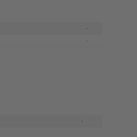
-
-
-