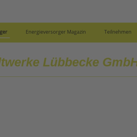
ger
Energieversorger Magazin
Teilnehmen
dtwerke Lübbecke Gmb