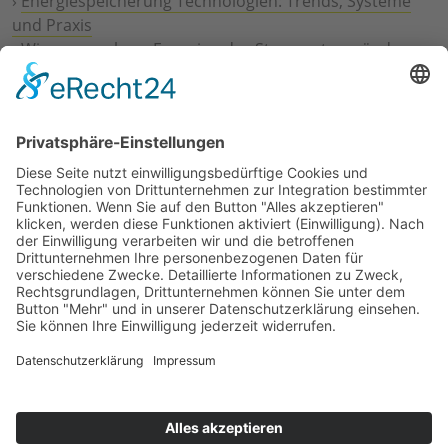
›
Energiespeicherung Technologien: Trends, Systeme
und Praxis
›
Wie erneuerbare Energien das Stromnetz verändern
›
Digitalisierung Energiewirtschaft: Effizienz, Netze und
Prozesse
›
Elektromobilität Energie: Chancen, Netze und
Geschäftsmodelle
›
Vorstandswechsel Westenergie: Böddeling übernimmt
befristet
›
Wasserstoff-Hochlauf: Dialog, Infrastruktur und
konkrete Schritte
›
Solaranlage Regenbogenfarben: FC St. Pauli und
LichtBlick installieren erste weltweite Anlage
Jetzt an der STUDIE360 teilnehmen
Wir möchten Transparenz mit einheitlichen Kriterien
schaffen und Hürden abbauen, deshalb ist uns Ihre
kostenlose Teilnahme wichtig. Die Ergebnisse werden
umgehend nach Teilnahme und Auswertung auf