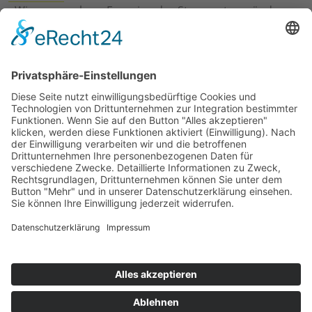
›
Wie erneuerbare Energien das Stromnetz verändern
›
Digitalisierung Energiewirtschaft: Effizienz, Netze und
Prozesse
›
Elektromobilität Energie: Chancen, Netze und
Geschäftsmodelle
›
Vorstandswechsel Westenergie: Böddeling übernimmt
befristet
›
Wasserstoff-Hochlauf: Dialog, Infrastruktur und
konkrete Schritte
›
Solaranlage Regenbogenfarben: FC St. Pauli und
LichtBlick installieren erste weltweite Anlage
Jetzt an der STUDIE360 teilnehmen
Wir möchten Transparenz mit einheitlichen Kriterien
schaffen und Hürden abbauen, deshalb ist uns Ihre
kostenlose Teilnahme wichtig. Die Ergebnisse werden
umgehend nach Teilnahme und Auswertung auf
unserer Webseite zur Verfügung gestellt.