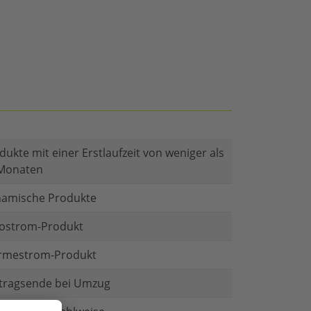
dukte mit einer Erstlaufzeit von weniger als
Monaten
amische Produkte
ostrom-Produkt
mestrom-Produkt
tragsende bei Umzug