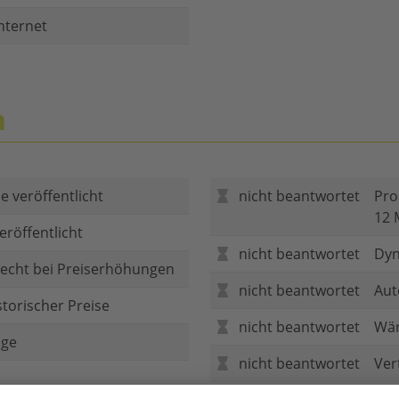
nternet
n
e veröffentlicht
nicht beantwortet
Pro
12 
eröffentlicht
nicht beantwortet
Dyn
echt bei Preiserhöhungen
nicht beantwortet
Aut
storischer Preise
nicht beantwortet
Wär
age
nicht beantwortet
Ver