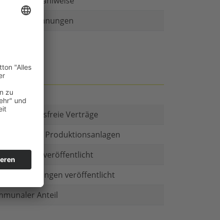
r als eine Zahlweise
ruckte Rechnungen
t es Kautionsfreie Verträge
estitionen in Produktionsanlagen
chäftsform veröffentlicht
menbeteiligungen veröffentlicht
munaler Anteil