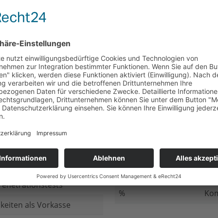
nicht beantwortet
Meh
chluss
nicht beantwortet
Ged
ung bei
nicht beantwortet
Gib
n Daten
nicht beantwortet
Inv
ung
nicht beantwortet
Ges
ng im Internet
nicht beantwortet
Fir
enetrationstests
%
Kom
keiten als Vorkasse