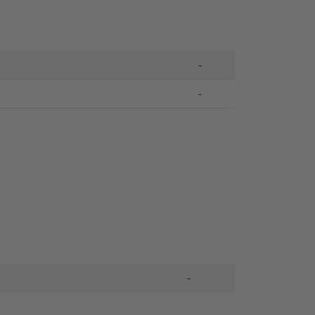
-
-
-