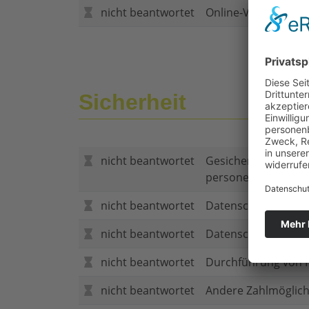
nicht beantwortet
Online-Vertragsabs
Sicherheit
nicht beantwortet
Gesicherte Verbind
personenbezogene
nicht beantwortet
Datenschutzerklär
nicht beantwortet
Datenschutzerkläru
nicht beantwortet
Durchführung von P
nicht beantwortet
Andere Zahlmöglich