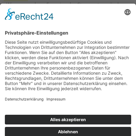
›
Wie erneuerbare Energien das Stromnetz verändern
›
Digitalisierung Energiewirtschaft: Effizienz, Netze und
Prozesse
›
Elektromobilität Energie: Chancen, Netze und
Geschäftsmodelle
›
Vorstandswechsel Westenergie: Böddeling übernimmt
befristet
›
Wasserstoff-Hochlauf: Dialog, Infrastruktur und
konkrete Schritte
›
Solaranlage Regenbogenfarben: FC St. Pauli und
LichtBlick installieren erste weltweite Anlage
Jetzt an der STUDIE360 teilnehmen
Wir möchten Transparenz mit einheitlichen Kriterien
schaffen und Hürden abbauen, deshalb ist uns Ihre
kostenlose Teilnahme wichtig. Die Ergebnisse werden
umgehend nach Teilnahme und Auswertung auf
unserer Webseite zur Verfügung gestellt.