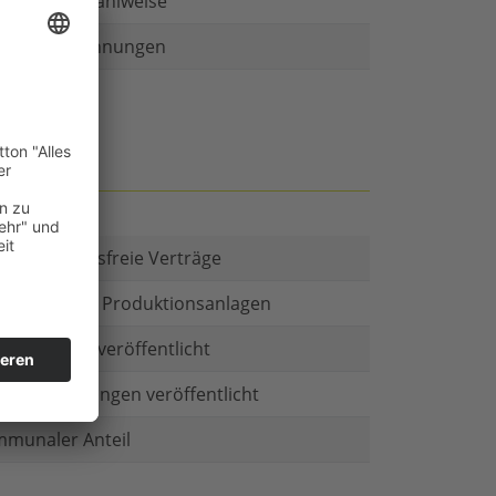
r als eine Zahlweise
ruckte Rechnungen
t es Kautionsfreie Verträge
estitionen in Produktionsanlagen
chäftsform veröffentlicht
menbeteiligungen veröffentlicht
munaler Anteil