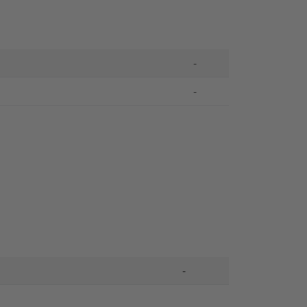
-
-
-