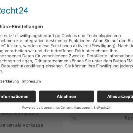
nicht beantwortet
Meh
chluss
nicht beantwortet
Ged
ung bei
nicht beantwortet
Gib
n Daten
nicht beantwortet
Inv
ung
nicht beantwortet
Ges
ng im Internet
nicht beantwortet
Fir
enetrationstests
%
Kom
keiten als Vorkasse