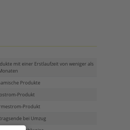
dukte mit einer Erstlaufzeit von weniger als
Monaten
amische Produkte
ostrom-Produkt
mestrom-Produkt
tragsende bei Umzug