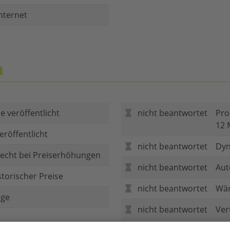
nternet
n
e veröffentlicht
nicht beantwortet
Pro
12 
eröffentlicht
nicht beantwortet
Dyn
echt bei Preiserhöhungen
nicht beantwortet
Aut
storischer Preise
nicht beantwortet
Wär
age
nicht beantwortet
Ver