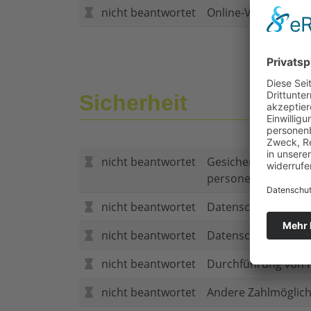
nicht beantwortet
Online-Vertragsabs
Sicherheit
nicht beantwortet
Gesicherte Verbind
personenbezogene
nicht beantwortet
Datenschutzerklär
nicht beantwortet
Datenschutzerkläru
nicht beantwortet
Durchführung von P
nicht beantwortet
Andere Zahlmöglich