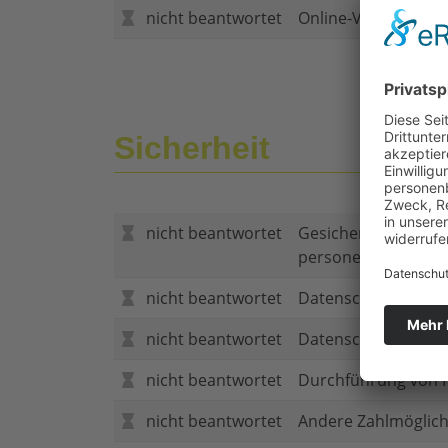
nicht beantwortet
Online-Vertragsabs
Sicherheit
nicht beantwortet
Gesicherte Verbind
personenbezogene
nicht beantwortet
Datenschutzerklär
nicht beantwortet
Datenschutzerkläru
nicht beantwortet
Durchführung von P
nicht beantwortet
Andere Zahlmöglich