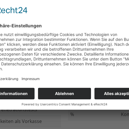
nicht beantwortet
Meh
chluss
nicht beantwortet
Ged
ung bei
nicht beantwortet
Gib
n Daten
nicht beantwortet
Inv
ung
nicht beantwortet
Ges
ng im Internet
nicht beantwortet
Fir
enetrationstests
%
Kom
keiten als Vorkasse