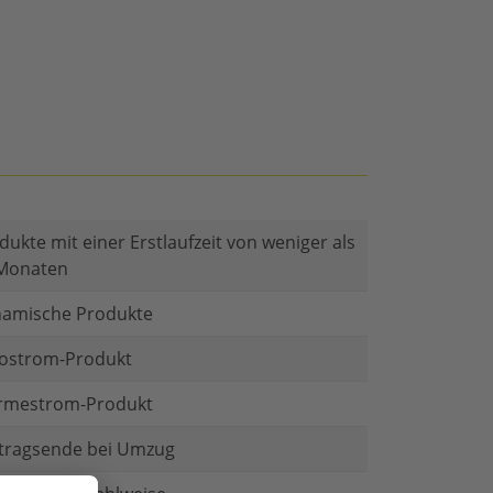
dukte mit einer Erstlaufzeit von weniger als
Monaten
amische Produkte
ostrom-Produkt
mestrom-Produkt
tragsende bei Umzug