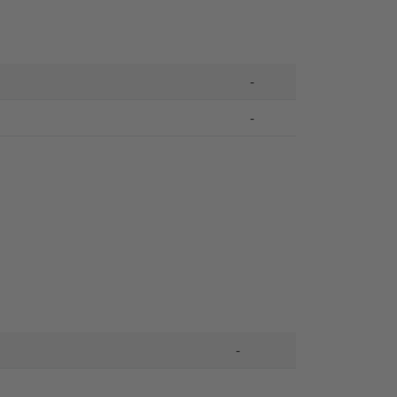
-
-
-