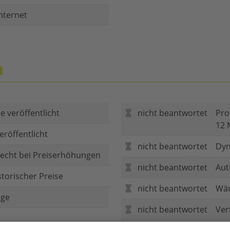
nternet
n
e veröffentlicht
nicht beantwortet
Pro
12 
eröffentlicht
nicht beantwortet
Dyn
echt bei Preiserhöhungen
nicht beantwortet
Aut
storischer Preise
nicht beantwortet
Wär
age
nicht beantwortet
Ver