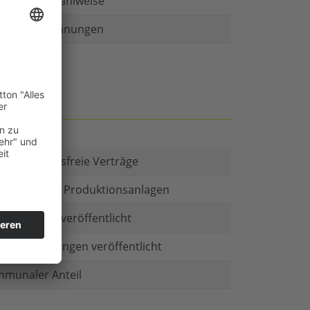
r als eine Zahlweise
ruckte Rechnungen
t es Kautionsfreie Verträge
estitionen in Produktionsanlagen
chäftsform veröffentlicht
menbeteiligungen veröffentlicht
munaler Anteil