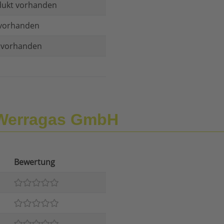
dukt vorhanden
vorhanden
t vorhanden
 Werragas GmbH
Bewertung