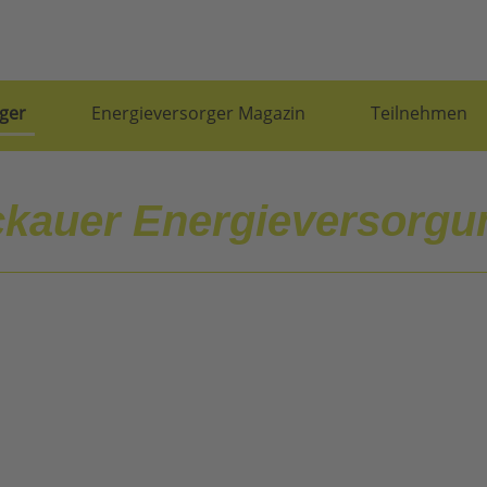
ger
Energieversorger Magazin
Teilnehmen
ckauer Energieversorg