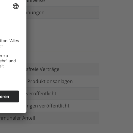
r als eine Zahlweise
ruckte Rechnungen
t es Kautionsfreie Verträge
estitionen in Produktionsanlagen
chäftsform veröffentlicht
menbeteiligungen veröffentlicht
munaler Anteil