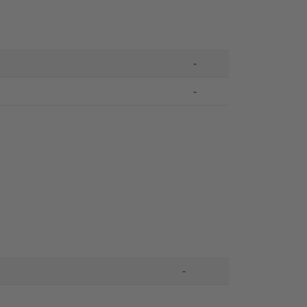
-
-
-