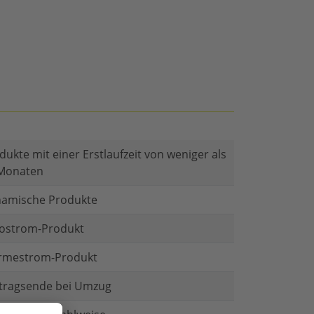
dukte mit einer Erstlaufzeit von weniger als
Monaten
amische Produkte
ostrom-Produkt
mestrom-Produkt
tragsende bei Umzug