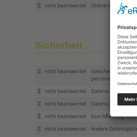
nicht beantwortet
Online-Vertragsabs
Sicherheit
nicht beantwortet
Gesicherte Verbind
personenbezogene
nicht beantwortet
Datenschutzerklär
nicht beantwortet
Datenschutzerkläru
nicht beantwortet
Durchführung von P
nicht beantwortet
Andere Zahlmöglich