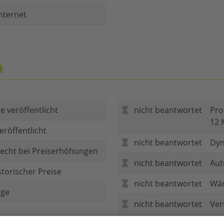
nternet
n
e veröffentlicht
nicht beantwortet
Pro
12 
eröffentlicht
nicht beantwortet
Dyn
echt bei Preiserhöhungen
nicht beantwortet
Aut
storischer Preise
nicht beantwortet
Wär
age
nicht beantwortet
Ver