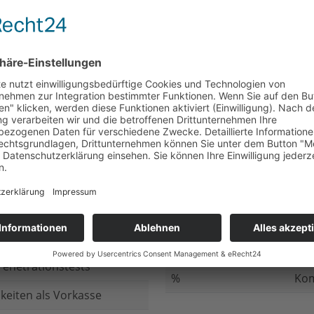
nicht beantwortet
Meh
chluss
nicht beantwortet
Ged
ung bei
nicht beantwortet
Gib
n Daten
nicht beantwortet
Inv
ung
nicht beantwortet
Ges
ng im Internet
nicht beantwortet
Fir
enetrationstests
%
Kom
keiten als Vorkasse