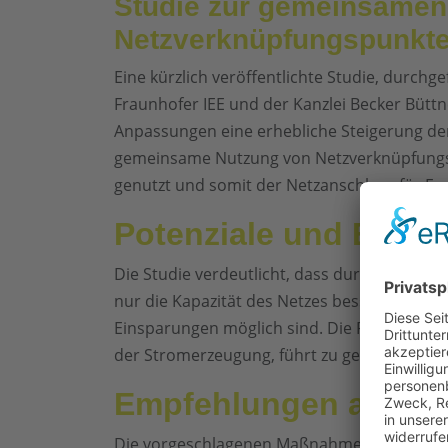
Studie zur gemeinsamen
Netzverknüpfungspunkt
Eine kürzlich veröffentlichte Studie, durc
Fraunhofer IEE und der Kanzlei Becker Büttne
Anpassungen eine erhebliche Steigerung der
gemeinsame Nutzung von Netzverknüpfungsp
genutzt und somit der Netzanschluss für Er
Potenziale und Eins
Die Studie verdeutlicht, dass durch die op
nur die Kapazität des Netzes besser ausgesc
Einsparungen möglich sind. Die Reduzierung
der Stromerzeugung, führt zu geringeren Ko
Empfehlungen an die
Die vorgeschlagenen Maßnahmen zur Beschl