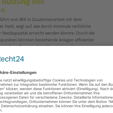
 Nutzung von
en
hgeführt vom BEE in Zusammenarbeit mit dem
r Held, zeigt auf, wie durch minimale rechtliche
 Netzkapazität erreicht werden könnte. Durch die
unkten könnten bestehende Anlagen effizienter
neuerbare Energien beschleunigt werden.
parungen
timierte Nutzung von Netzverknüpfungspunkten nicht
höpft wird, sondern auch erhebliche finanzielle
 des Redispatch, also der nachträglichen Anpassung
sten und einer stabileren Energieversorgung.
 Bundesregierung
eunigung des Netzanschlusses für erneuerbare