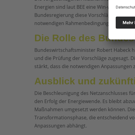
Energien sind laut BEE eine Win-win-Situation
Bundesregierung diese Vorschläge ernsthaft
notwendigen Rahmenbedingungen für eine e
Die Rolle des Bundes
Bundeswirtschaftsminister Robert Habeck hat
und die Prüfung der Vorschläge zugesagt. Die
stärkt, dass die notwendigen Anpassungen z
Ausblick und zukünft
Die Beschleunigung des Netzanschlusses für 
den Erfolg der Energiewende. Es bleibt abzu
Maßnahmen umgesetzt werden können. Die En
Transformationsphase, die entscheidend vo
Anpassungen abhängt.