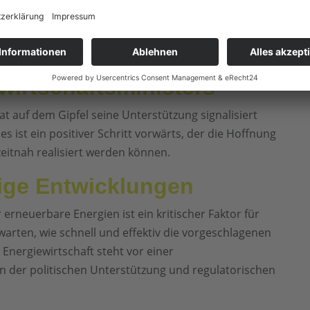
 für alle Beteiligten. Es wird empfohlen, dass die
 prüft und möglichst schnell umsetzt, um die
rfolgreiche Energiewende zu schaffen.
wirtschaftsministers
 auf dem Gipfel seine Unterstützung signalisiert
s ist ein positiver Schritt vorwärts, der die Hoffnung
eitnah realisiert werden können.
ige Entwicklungen
erneuerbare Energien ist ein kritischer Faktor für
warten, wie schnell und effektiv die vorgeschlagenen
ergiewirtschaft steht vor einer
n der politischen Unterstützung und regulatorischen