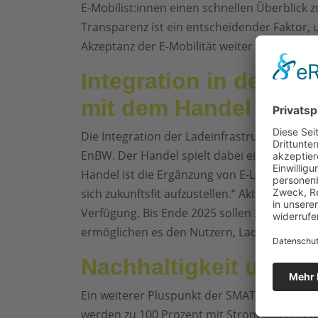
E-Mobilist:innen einen schnellen Überblick 
Transparenz ist ein entscheidender Faktor,
Akzeptanz der E-Mobilität weiter zu steigern.
Integration in den A
mit dem Handel
Die Integration der Ladeinfrastruktur in de
EnBW. Der Handel spielt dabei eine wichtige
Handel ist die Ergänzung von E-Ladeinfrastru
sich zukunftsfit aufzustellen.“ Aktuell steh
Verfügung. Bis Ende 2025 sollen 34 weitere
ermöglichen es den Nutzern, Laden und Ein
Nachhaltigkeit und e
Ein weiterer Pluspunkt der SMATRICS EnBW La
werden zu 100 Prozent mit Strom aus erne