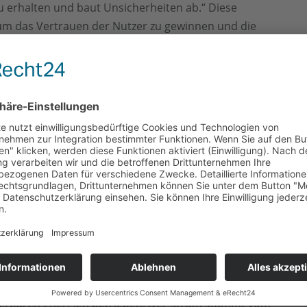
zu erhalten und baut Unsicherheiten ab.“ Diese
 um das Vertrauen der Nutzer zu gewinnen und die
lltag und Zusammenarbeit
n Alltag ist ein weiterer Schwerpunkt von SMATRICS
 Rolle. Thomas Landsbek hebt hervor: „Für den
ktur in die eigenen Services ein wichtiger Schritt, um
en rund 250 Ladepunkte bei Handelspartnern zur
 Standorte hinzukommen. Diese Partnerschaften
kaufen bequem zu verbinden.
rneuerbare Energien
deparks ist die Nachhaltigkeit. Alle Ladestandorte
uerbaren Energien betrieben. Der Strom stammt vom