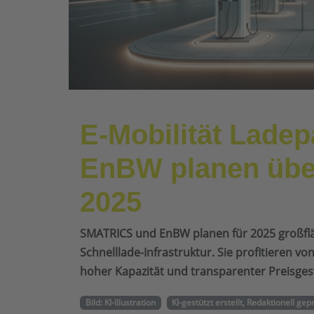
E-Mobilität Lade
EnBW planen übe
2025
SMATRICS und EnBW planen für 2025 großflä
Schnelllade-Infrastruktur. Sie profitieren 
hoher Kapazität und transparenter Preisges
Bild: KI-Illustration
KI-gestützt erstellt, Redaktionell gep