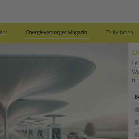
ger
Energieversorger Magazin
Teilnehmen
U
Le
Wü
hin
B