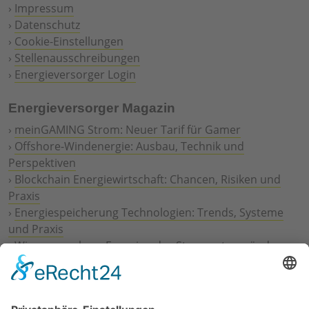
›
Impressum
›
Datenschutz
›
Cookie-Einstellungen
›
Stellenausschreibungen
›
Energieversorger Login
Energieversorger Magazin
›
meinGAMING Strom: Neuer Tarif für Gamer
›
Offshore-Windenergie: Ausbau, Technik und
Perspektiven
›
Blockchain Energiewirtschaft: Chancen, Risiken und
Praxis
›
Energiespeicherung Technologien: Trends, Systeme
und Praxis
›
Wie erneuerbare Energien das Stromnetz verändern
›
Digitalisierung Energiewirtschaft: Effizienz, Netze und
Prozesse
›
Elektromobilität Energie: Chancen, Netze und