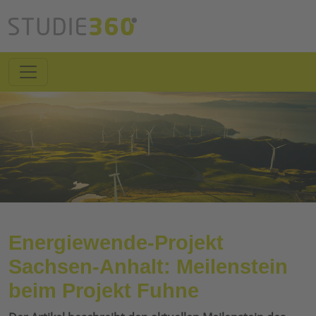
Energiewende-Projekt
Sachsen-Anhalt: Meilenstein
beim Projekt Fuhne