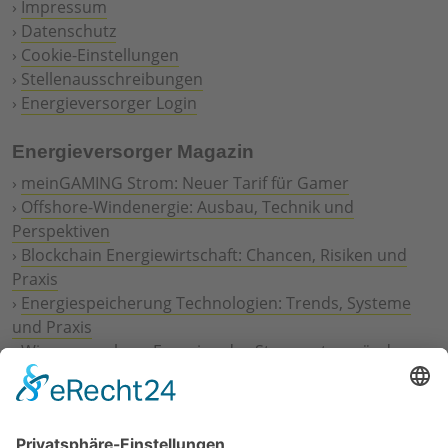
›
Impressum
›
Datenschutz
›
Cookie-Einstellungen
›
Stellenausschreibungen
›
Energieversorger Login
Energieversorger Magazin
›
meinGAMING Strom: Neuer Tarif für Gamer
›
Offshore-Windenergie: Ausbau, Technik und
Perspektiven
›
Blockchain Energiewirtschaft: Chancen, Risiken und
Praxis
›
Energiespeicherung Technologien: Trends, Systeme
und Praxis
›
Wie erneuerbare Energien das Stromnetz verändern
›
Digitalisierung Energiewirtschaft: Effizienz, Netze und
Prozesse
›
Elektromobilität Energie: Chancen, Netze und
Geschäftsmodelle