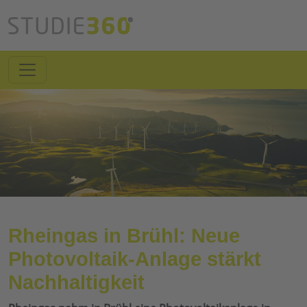
Rheingas in Brühl: Neue
Photovoltaik-Anlage stärkt
Nachhaltigkeit