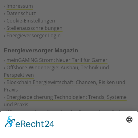
›
Impressum
›
Datenschutz
›
Cookie-Einstellungen
›
Stellenausschreibungen
›
Energieversorger Login
Energieversorger Magazin
›
meinGAMING Strom: Neuer Tarif für Gamer
›
Offshore-Windenergie: Ausbau, Technik und
Perspektiven
›
Blockchain Energiewirtschaft: Chancen, Risiken und
Praxis
›
Energiespeicherung Technologien: Trends, Systeme
und Praxis
›
Wie erneuerbare Energien das Stromnetz verändern
›
Digitalisierung Energiewirtschaft: Effizienz, Netze und
Prozesse
›
Elektromobilität Energie: Chancen, Netze und