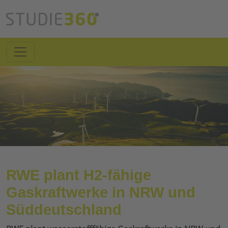
RWE plant H2-fähige
Gaskraftwerke in NRW und
Süddeutschland