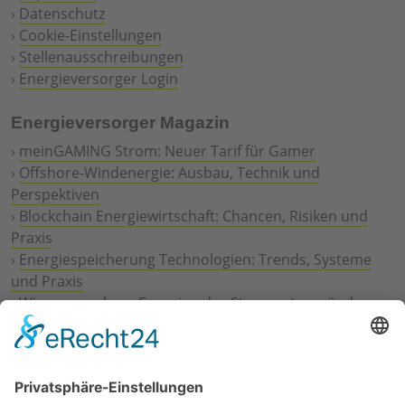
›
Datenschutz
›
Cookie-Einstellungen
›
Stellenausschreibungen
›
Energieversorger Login
Energieversorger Magazin
›
meinGAMING Strom: Neuer Tarif für Gamer
›
Offshore-Windenergie: Ausbau, Technik und
Perspektiven
›
Blockchain Energiewirtschaft: Chancen, Risiken und
Praxis
›
Energiespeicherung Technologien: Trends, Systeme
und Praxis
›
Wie erneuerbare Energien das Stromnetz verändern
›
Digitalisierung Energiewirtschaft: Effizienz, Netze und
Prozesse
›
Elektromobilität Energie: Chancen, Netze und
Geschäftsmodelle