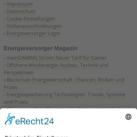
›
Impressum
›
Datenschutz
›
Cookie-Einstellungen
›
Stellenausschreibungen
›
Energieversorger Login
Energieversorger Magazin
›
meinGAMING Strom: Neuer Tarif für Gamer
›
Offshore-Windenergie: Ausbau, Technik und
Perspektiven
›
Blockchain Energiewirtschaft: Chancen, Risiken und
Praxis
›
Energiespeicherung Technologien: Trends, Systeme
und Praxis
›
Wie erneuerbare Energien das Stromnetz verändern
›
Digitalisierung Energiewirtschaft: Effizienz, Netze und
Prozesse
›
Elektromobilität Energie: Chancen, Netze und