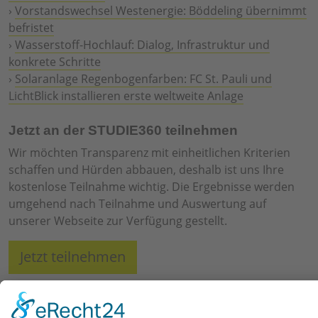
›
Vorstandswechsel Westenergie: Böddeling übernimmt
befristet
›
Wasserstoff-Hochlauf: Dialog, Infrastruktur und
konkrete Schritte
›
Solaranlage Regenbogenfarben: FC St. Pauli und
LichtBlick installieren erste weltweite Anlage
Jetzt an der STUDIE360 teilnehmen
Wir möchten Transparenz mit einheitlichen Kriterien
schaffen und Hürden abbauen, deshalb ist uns Ihre
kostenlose Teilnahme wichtig. Die Ergebnisse werden
umgehend nach Teilnahme und Auswertung auf
unserer Webseite zur Verfügung gestellt.
Jetzt teilnehmen