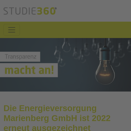
Die Energieversorgung
Marienberg GmbH ist 2022
erneut ausgezeichnet