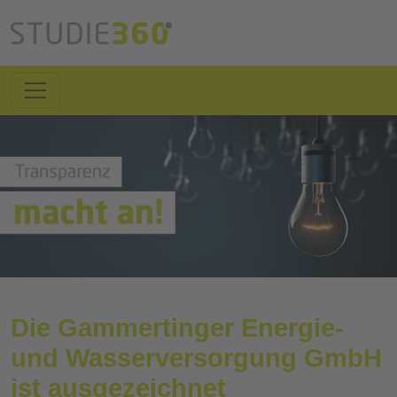
Die Gammertinger Energie-
und Wasserversorgung GmbH
ist ausgezeichnet