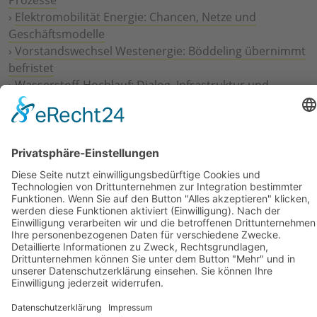
›
Elektromobilität Energie: Chancen, Netze und
Geschäftsmodelle
›
Vorstandswechsel Westenergie: Böddeling übernimmt
befristet
›
Wasserstoff-Hochlauf: Dialog, Infrastruktur und
konkrete Schritte
›
Solaranlage Regenbogenfarben: FC St. Pauli und
LichtBlick installieren erste weltweite Anlage
Jetzt an der STUDIE360 teilnehmen
Wir möchten Transparenz mit einheitlichen Kriterien
schaffen und Hürden abbauen, deshalb ist uns Ihre
kostenlose Teilnahme wichtig. Die Ergebnisse werden
umgehend nach Teilnahme und Auswertung auf
unserer Webseite zur Verfügung gestellt.
Jetzt teilnehmen