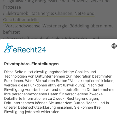
›
Digitalisierung Energiewirtschaft: Effizienz, Netze und
Prozesse
›
Elektromobilität Energie: Chancen, Netze und
Geschäftsmodelle
›
Vorstandswechsel Westenergie: Böddeling übernimmt
befristet
›
Wasserstoff-Hochlauf: Dialog, Infrastruktur und
konkrete Schritte
›
Solaranlage Regenbogenfarben: FC St. Pauli und
LichtBlick installieren erste weltweite Anlage
Jetzt an der STUDIE360 teilnehmen
Wir möchten Transparenz mit einheitlichen Kriterien
schaffen und Hürden abbauen, deshalb ist uns Ihre
kostenlose Teilnahme wichtig. Die Ergebnisse werden
umgehend nach Teilnahme und Auswertung auf
unserer Webseite zur Verfügung gestellt.
Jetzt teilnehmen