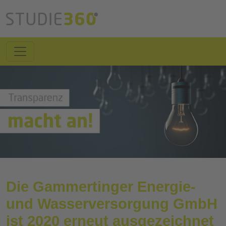
Die Gammertinger Energie-
und Wasserversorgung GmbH
ist 2020 erneut ausgezeichnet